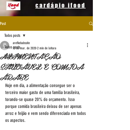
cardápio ifood
Post
Todos posts
arefkebabssite
Todos posts
10 de mar. de 2020
2 min de leitura
ALIMENTAÇÃO
Institucional
SAUDÁVEL E COMIDA
Cultura Árabe
ÁRABE
Hoje em dia, a alimentação consegue ser o 
terceiro maior gasto de uma família brasileira, 
torando-se quase 20% do orçamento. Isso 
porque comida brasileira deixou de ser apenas 
arroz e feijão e vem sendo diferenciada em todos 
os aspectos.